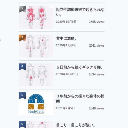
2
起立性調節障害で起きられな
い。
2020年10月9日
2365 views
3
背中に激痛。
詳
2020年11月6日
2011 views
4
５日前から続くギックリ腰。
、
2020年10月23日
1894 views
る
5
３年前からの様々な身体の状
態
2021年2月5日
1848 views
6
首こり・肩こりが強い。