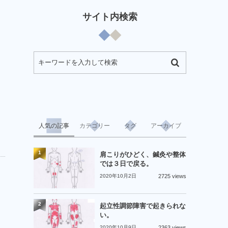
サイト内検索
ら
人気の記事
カテゴリー
タグ
アーカイブ
1
肩こりがひどく、鍼灸や整体
では３日で戻る。
2020年10月2日
2725 views
2
起立性調節障害で起きられな
い。
2020年10月9日
2363 views