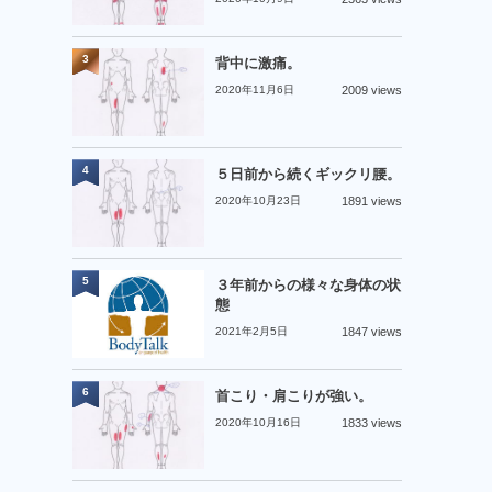
3
背中に激痛。
2020年11月6日
2009 views
4
５日前から続くギックリ腰。
2020年10月23日
1891 views
5
３年前からの様々な身体の状
態
2021年2月5日
1847 views
6
首こり・肩こりが強い。
2020年10月16日
1833 views