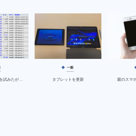
般
一般
を試みたが…
タブレットを更新
親のスマ