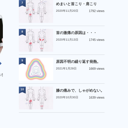
7
めまいと首こり・肩こり
2020年11月20日
1792 views
8
首の激痛の原因は・・・
2020年11月13日
1745 views
9
原因不明の繰り返す発熱。
一般
一般
2021年1月29日
1669 views
ホを更新したら…
あけましておめでとうございます。
折
10
膝の痛みで、しゃがめない。
2020年10月30日
1639 views