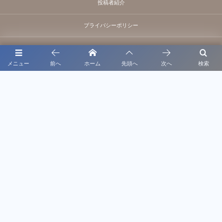
投稿者紹介
プライバシーポリシー
静岡県浜松市浜名区三ヶ日町大崎2035-4
メニュー
前へ
ホーム
先頭へ
次へ
検索
および愛知県豊橋駅近
営業時間：9:30 - 18:00
定休日：火・木・土
駐車場完備
お問い合わせはこちらまで
LINE公式アカウント @afuhi
080-8530-0286
電話受付時間 9:30～18:00（営業日）
©
2007 - 2026
葵整体院