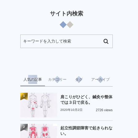
サイト内検索
人気の記事
カテゴリー
タグ
アーカイブ
1
肩こりがひどく、鍼灸や整体
では３日で戻る。
2020年10月2日
2726 views
2
起立性調節障害で起きられな
い。