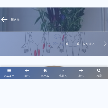
頂き物
首こり・肩こりが強い。
メニュー
前へ
ホーム
先頭へ
次へ
検索
投稿者紹介
プライバシーポリシー
静岡県浜松市浜名区三ヶ日町大崎2035-4