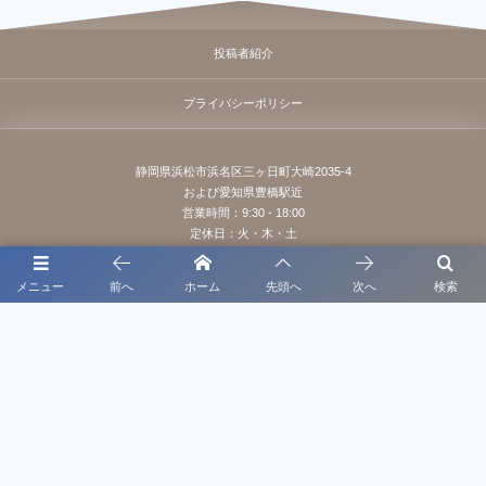
投稿者紹介
プライバシーポリシー
静岡県浜松市浜名区三ヶ日町大崎2035-4
および愛知県豊橋駅近
営業時間：9:30 - 18:00
定休日：火・木・土
駐車場完備
メニュー
前へ
ホーム
先頭へ
次へ
検索
お問い合わせはこちらまで
LINE公式アカウント @afuhi
080-8530-0286
電話受付時間 9:30～18:00（営業日）