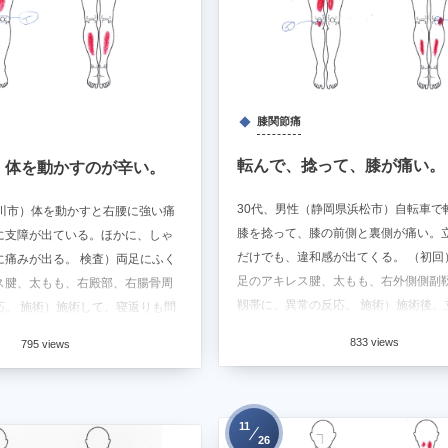
膝関節痛
転んで、捻って、膝が痛い。
、体を動かすのが辛い。
30代、男性（静岡県浜松市）自転車で
豊川市）体を動かすと右腰に強い痛
膝を捻って、膝の前側と裏側が痛い。
に支障が出ている。ほかに、しゃ
だけでも、違和感が出てくる。 （初回
に痛みが出る。 検査）両足にふく
足のアキレス腱、太もも、右外側側副
ス腱、太もも、右殿部、右腸骨周
靱帯に、異常の反応。 施術）施術後、
応。 施術）施術して、寝返りも問
では、違和感な...
.
833 views
795 views
11
26