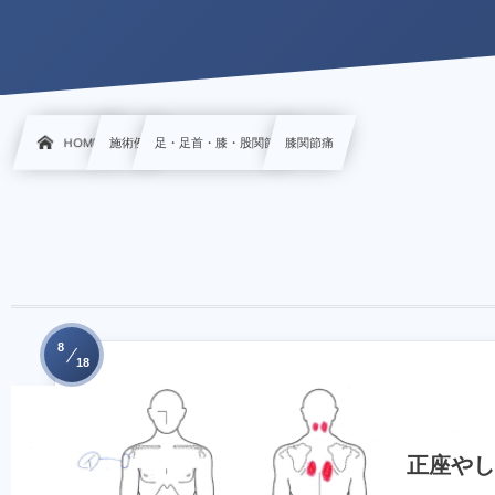
HOME
施術例
足・足首・膝・股関節
膝関節痛
8
18
正座やし