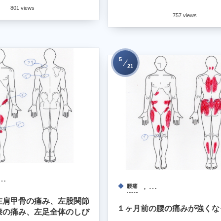
..
801 views
後、動けなくなることが...
757 views
5
21
 …
, …
腰痛
左肩甲骨の痛み、左股関節
１ヶ月前の腰の痛みが強くな
膝の痛み、左足全体のしび