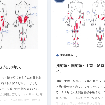
, …
手首の痛み
, …
股関節・膝関節・手首・足首
上げると痛い。
い。
豊川市）脇を空けるように右腕を上
60代、女性（蒲郡市）今年１月から、
、右上腕が痛くなり、上がらな
体重が掛かると痛く、びっこを引いて
ると、左膝上の外側が痛くなる。
で、１２月に人工関節置換手術予定。
脚が原因と言われ、マッサージと痛
両膝が痛く、しゃがむことができない
らうが、痛みを繰り返す。腰に違
首・足首も痛い。全身が痛い状態なの