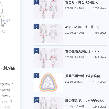
6
首こり・肩こりが強い。
2020年10月16日
1835 views
7
めまいと首こり・肩こり
2020年11月20日
1794 views
8
首の激痛の原因は・・・
2020年11月13日
1747 views
・肘が痛
9
原因不明の繰り返す発熱。
2021年1月29日
1670 views
右股関節に
いる状態
７月から、
10
膝の痛みで、しゃがめない。
。また、手
2020年10月30日
1641 views
で、手術