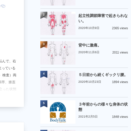
2
起立性調節障害で起きられな
い。
2020年10月9日
2365 views
3
背中に激痛。
2020年11月6日
2011 views
転んで、右
立っている
4
５日前から続くギックリ腰。
）検査）両
2020年10月23日
1894 views
靱帯、膝蓋
立った状態
5
３年前からの様々な身体の状
態
2021年2月5日
1848 views