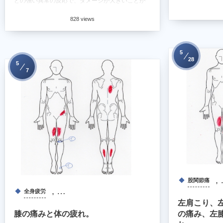
どの強い異常の反応で、ダメージが大きいことが
和感。耳鳴り。 （.
うかがえる。 施...
828 views
5
28
5
7
,
股関節痛
, …
全身疲労
左肩こり、
膝の痛みと体の疲れ。
の痛み、左