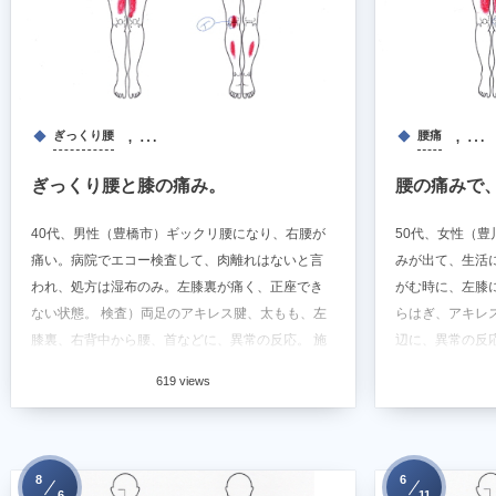
, …
, …
ぎっくり腰
腰痛
ぎっくり腰と膝の痛み。
腰の痛みで
40代、男性（豊橋市）ギックリ腰になり、右腰が
50代、女性（
痛い。病院でエコー検査して、肉離れはないと言
みが出て、生活
われ、処方は湿布のみ。左膝裏が痛く、正座でき
がむ時に、左膝
ない状態。 検査）両足のアキレス腱、太もも、左
らはぎ、アキレ
膝裏、右背中から腰、首などに、異常の反応。 施
辺に、異常の反
術）生活習慣か...
題なくなり、起..
619 views
8
6
6
11