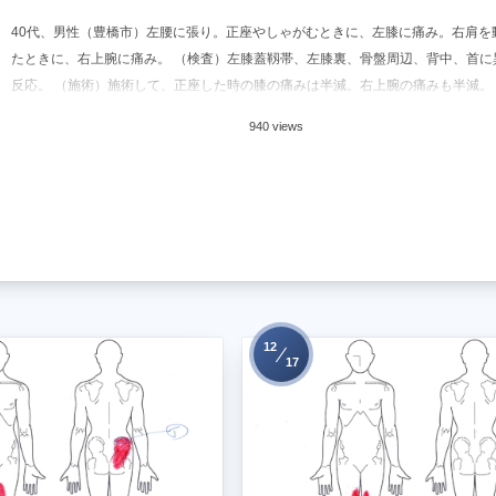
40代、男性（豊橋市）左腰に張り。正座やしゃがむときに、左膝に痛み。右肩を
たときに、右上腕に痛み。 （検査）左膝蓋靱帯、左膝裏、骨盤周辺、背中、首に
反応。 （施術）施術して、正座した時の膝の痛みは半減。右上腕の痛みも半減。 （所
940 views
12
17