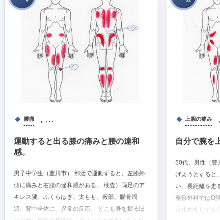
, …
腰痛
上腕の痛み
運動すると出る膝の痛みと腰の違和
自分で腕を
感。
50代、男性（
男子中学生（豊川市） 部活で運動すると、左膝外
げようとすると
側に痛みと右腰の違和感がある。 検査）両足のア
い。長距離を走
キレス腱、ふくらはぎ、太もも、殿部、腸骨周
整形外科ではO
辺、背中全体に、異常の反応。 どこも身を捩るほ
み止めをしても