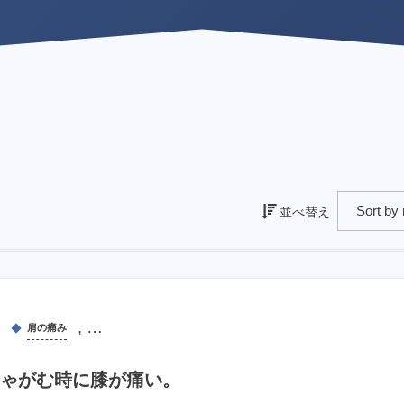
並べ替え
, …
肩の痛み
ゃがむ時に膝が痛い。