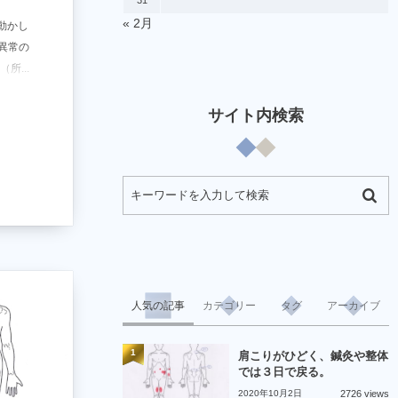
31
« 2月
動かし
異常の
...
サイト内検索
人気の記事
カテゴリー
タグ
アーカイブ
1
肩こりがひどく、鍼灸や整体
では３日で戻る。
2020年10月2日
2726 views