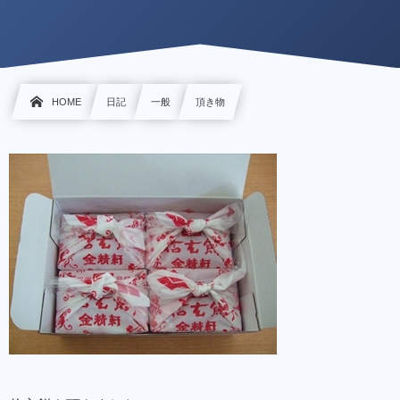
HOME
日記
一般
頂き物