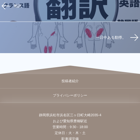
翻訳
一日中ある動悸。
投稿者紹介
プライバシーポリシー
静岡県浜松市浜名区三ヶ日町大崎2035-4
および愛知県豊橋駅近
営業時間：9:30 - 18:00
定休日：火・木・土
駐車場完備