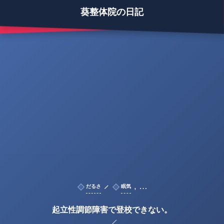
葵整体院の日記
, …
だるさ
眠気
起立性調節障害で登校できない。