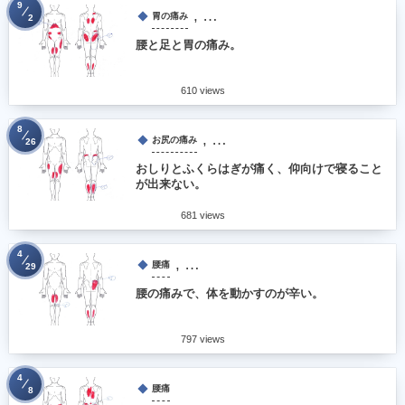
9
, …
胃の痛み
2
腰と足と胃の痛み。
610 views
8
, …
お尻の痛み
26
おしりとふくらはぎが痛く、仰向けで寝ること
が出来ない。
681 views
4
, …
腰痛
29
腰の痛みで、体を動かすのが辛い。
797 views
4
腰痛
8