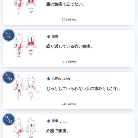
腰の激痛で立てない。
641 views
3
腰痛
25
繰り返している強い腰痛。
691 views
1
, …
お尻のしびれ
21
じっとしていられない足の痛みとしびれ。
740 views
12
, …
腰痛
24
介護で腰痛。