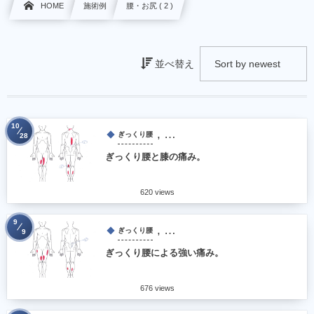
HOME
施術例
腰・お尻 ( 2 )
並べ替え
10
, …
ぎっくり腰
28
ぎっくり腰と膝の痛み。
620 views
9
, …
ぎっくり腰
9
ぎっくり腰による強い痛み。
676 views