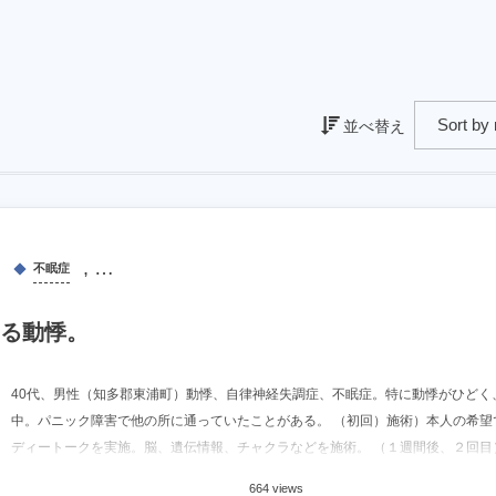
並べ替え
, …
不眠症
る動悸。
40代、男性（知多郡東浦町）動悸、自律神経失調症、不眠症。特に動悸がひどく
中。パニック障害で他の所に通っていたことがある。 （初回）施術）本人の希望
ディートークを実施。脳、遺伝情報、チャクラなどを施術。 （１週間後、２回目）状
664 views