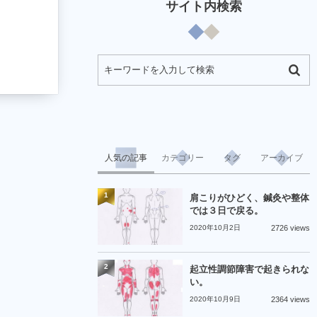
サイト内検索
人気の記事
カテゴリー
タグ
アーカイブ
1
肩こりがひどく、鍼灸や整体
では３日で戻る。
2020年10月2日
2726 views
2
起立性調節障害で起きられな
い。
2020年10月9日
2364 views