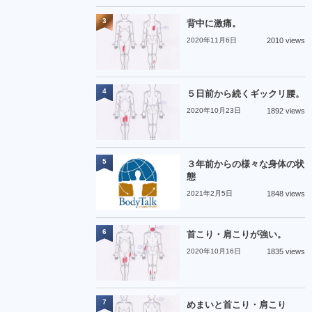
3
背中に激痛。
2020年11月6日
2010 views
4
５日前から続くギックリ腰。
2020年10月23日
1892 views
5
３年前からの様々な身体の状
態
2021年2月5日
1848 views
6
首こり・肩こりが強い。
2020年10月16日
1835 views
7
めまいと首こり・肩こり