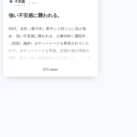
, …
不安感
強い不安感に襲われる。
50代、女性（豊川市）夜中に２回ぐらい目が覚
め、強い不安感に襲われる。心療内科へ通院中。
（初回）施術）ボディートークを希望されていた
ので、ボディートークを実施。意識や遺伝情報の
調整、脳の一部の細胞修復などを促した。 （１２
日後、２回目）状...
673 views