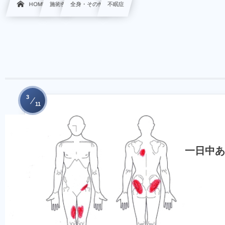
HOME
施術例
全身・その他
不眠症
3
11
一日中あ